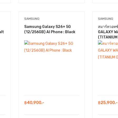
SAMSUNG
SAMSUNG
Samsung Galaxy S26+ 5G
สมาร์ทวอท
alt
(12/256GB) AI Phone : Black
GALAXY W
(TITANIUM
฿40,900.-
฿25,900.-