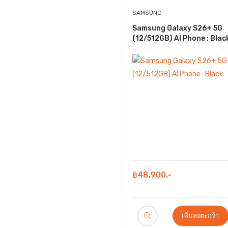
OPPO
SAMSUNG
realme
Samsung Galaxy S26+ 5G
(12/512GB) AI Phone : Blac
Samsung
SOONBOX
TECNO
UVOLT
Veger
vivo
Xiaomi
฿48,900.-
เพิ่มลงตะกร้า