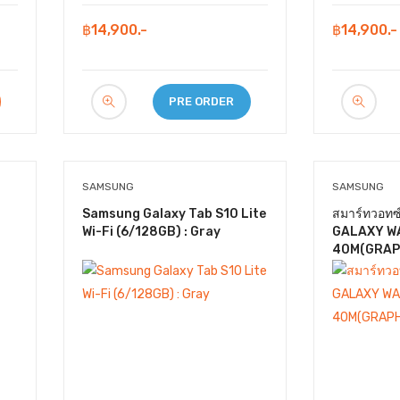
฿14,900.-
฿14,900.-
PRE ORDER
SAMSUNG
SAMSUNG
Samsung Galaxy Tab S10 Lite
สมาร์ทวอท
Wi-Fi (6/128GB) : Gray
GALAXY W
40M(GRAP