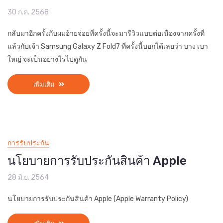
30 ก.ค. 2568
กลับมาอีกครั้งกับผมอ้ายจ่อยที่ครั้งนี้จะมารีวิวแบบต่อเนื่องจากครั้งที่
แล้วกับเจ้า Samsung Galaxy Z Fold7 ที่ครั้งนี้บอกได้เลยว่า บาง เบา
ใหญ่ จะเป็นอย่างไรไปดูกัน
เพิ่มเติม
การรับประกัน
นโยบายการรับประกันสินค้า Apple
28 มิ.ย. 2564
นโยบายการรับประกันสินค้า Apple (Apple Warranty Policy)