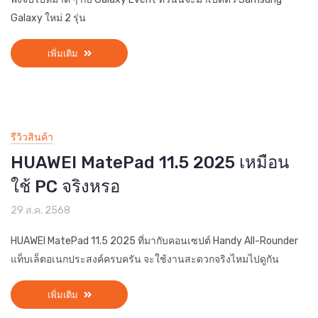
Galaxy ใหม่ 2 รุ่น
เพิ่มเติม
รีวิวสินค้า
HUAWEI MatePad 11.5 2025 เหมือน
ใช้ PC จริงหรอ
29 ส.ค. 2568
HUAWEI MatePad 11.5 2025 ที่มากับคอนเซปต์ Handy All-Rounder
แท็บเล็ตอเนกประสงค์ครบครัน จะใช้งานสะดวกจริงไหมไปดูกัน
เพิ่มเติม