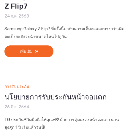
Z Flip7
24 ก.ค. 2568
Samsung Galaxy Z Flip7 ที่ครั้งนี้มากับความเต็มจอและบางกว่าเดิม
จะเป๊ะจะปังจะฉ่ำขนาดไหนไปดูกัน
เพิ่มเติม
การรับประกัน
นโยบายการรับประกันหน้าจอแตก
26 มิ.ย. 2564
TG ประกันชีวิตมือถือให้คุณฟรี! ด้วยการคุ้มครองหน้าจอแตก นาน
สูงสุด 1 ปี เริ่มแล้ววันนี้!