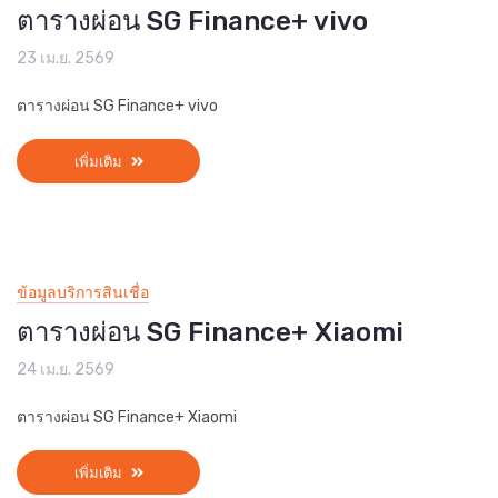
ตารางผ่อน SG Finance+ vivo
23 เม.ย. 2569
ตารางผ่อน SG Finance+ vivo
เพิ่มเติม
ข้อมูลบริการสินเชื่อ
ตารางผ่อน SG Finance+ Xiaomi
24 เม.ย. 2569
ตารางผ่อน SG Finance+ Xiaomi
เพิ่มเติม