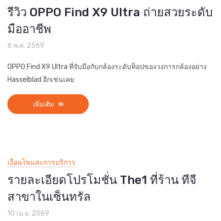
รีวิว OPPO Find X9 Ultra ถ่ายสวยระดับ
มืออาชีพ
6 พ.ค. 2569
OPPO Find X9 Ultra ที่จับมือกับกล้องระดับท็อปของวงการกล้องอย่าง
Hasselblad อีกเช่นเคย
เพิ่มเติม
เงื่อนไขและการบริการ
รายละเอียดโปรโมชั่น The1 ที่ร้าน ทีจี
สาขาในเซ็นทรัล
10 เม.ย. 2569