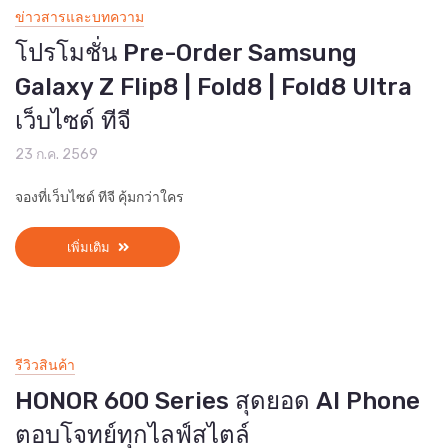
ข่าวสารและบทความ
โปรโมชั่น Pre-Order Samsung
Galaxy Z Flip8 | Fold8 | Fold8 Ultra
เว็บไซด์ ทีจี
23 ก.ค. 2569
จองที่เว็บไซด์ ทีจี คุ้มกว่าใคร
เพิ่มเติม
รีวิวสินค้า
HONOR 600 Series สุดยอด AI Phone
ตอบโจทย์ทุกไลฟ์สไตล์