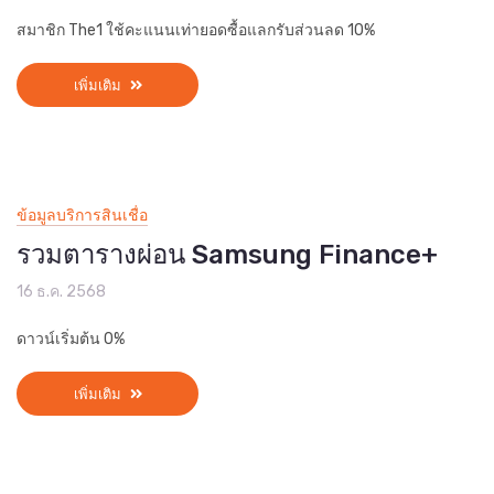
สมาชิก The1 ใช้คะแนนเท่ายอดซื้อแลกรับส่วนลด 10%
เพิ่มเติม
ข้อมูลบริการสินเชื่อ
รวมตารางผ่อน Samsung Finance+
16 ธ.ค. 2568
ดาวน์เริ่มต้น 0%
เพิ่มเติม