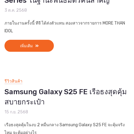
Series ในฐานะพันธมิตรคนสำคัญ
3 ต.ค. 2568
ภายในงานครั้งนี้ ทีจี ได้ส่งตัวแทน สองสาวจากรายการ MORE THAN
IDOL
เพิ่มเติม
รีวิวสินค้า
Samsung Galaxy S25 FE เรือธงสุดคุ้ม
สบายกระเป๋า
15 ก.ย. 2568
เรือธงสุดคุ้มในงบ 2 หมื่นกลาง Samsung Galaxy S25 FE จะคุ้มจริง
ไหม จะคุ้มอย่างไร