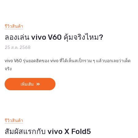
รีวิวสินค้า
ลองเล่น vivo V60 คุ้มจริงไหม?
25 ส.ค. 2568
vivo V60 รุ่นยอดฮิตของ vivo ที่ได้เห็นสเป็กรวม ๆ แล้วบอกเลยว่าเด็ด
จริง
เพิ่มเติม
รีวิวสินค้า
สัมผัสแรกกับ vivo X Fold5