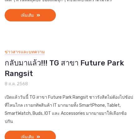
เพิ่มเติม
ข่าวสารและบทความ
กลับมาแล้ว!!! TG สาขา Future Park
Rangsit
8 ส.ค. 2568
เปิดแล้ววันนี้ TG สาขา Future Park Rangsit ชาวรังสิตไม่ต้องไปช้อป
ที่ไหนไกล เรายกทัพสินค้า IT มากมายทั้ง SmartPhone, Tablet,
SmartWatch, Buds, IOT และ Accessories มากมายมาให้เลือกช้อ
ปกัน
เพิ่มเติม