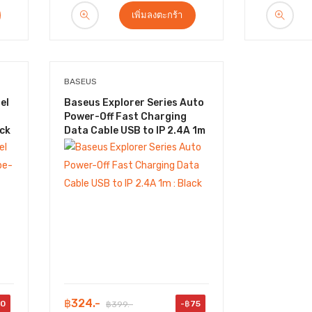
เพิ่มลงตะกร้า
BASEUS
el
Baseus Explorer Series Auto
Power-Off Fast Charging
ack
Data Cable USB to IP 2.4A 1m
: Black
฿324.-
50
-฿75
฿399.-