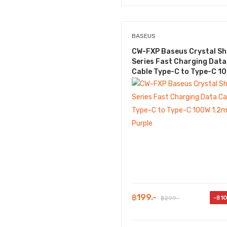
BASEUS
CW-FXP Baseus Crystal Sh
Series Fast Charging Data
Cable Type-C to Type-C 1
1.2m : Purple
฿199.-
-฿1
฿299.-