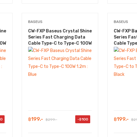
BASEUS
BASEUS
ine
CW-FXP Baseus Crystal Shine
CW-FXP Ba
Series Fast Charging Data
Series Fas
00W
Cable Type-C to Type-C 100W
Cable Typ
1.2m : Blue
1.2m : Blac
฿199.-
฿199.-
00
-฿100
฿299.-
฿29