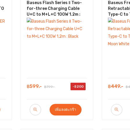
Baseus Flash Series Ⅱ Two-
Baseus Fr
TO
for-three Charging Cable
Retractab
U+C to M+L+C 100W 1.2m :
Type-C to 
Black
Moon Whit
฿599.-
฿449.-
-฿200
฿799.-
฿4
เพิ่มลงตะกร้า