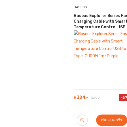
BASEUS
Baseus Explorer Series Fa
Charging Cable with Smar
Temperature Control USB 
Type-C 100W 1m : Purple
฿324.-
-฿
฿399.-
เพิ่มลงตะกร้า