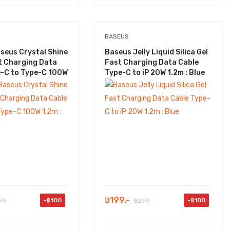
BASEUS
seus Crystal Shine
Baseus Jelly Liquid Silica Gel
t Charging Data
Fast Charging Data Cable
e-C to Type-C 100W
Type-C to iP 20W 1.2m : Blue
k
฿199.-
-฿100
-฿100
9.-
฿299.-