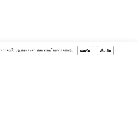
หากคุณไม่ปฏิเสธและดำเนินการต่อโดยการคลิกปุ่ม
ยอมรับ
เพิ่มเติม
ลลูกค้า
Verified by