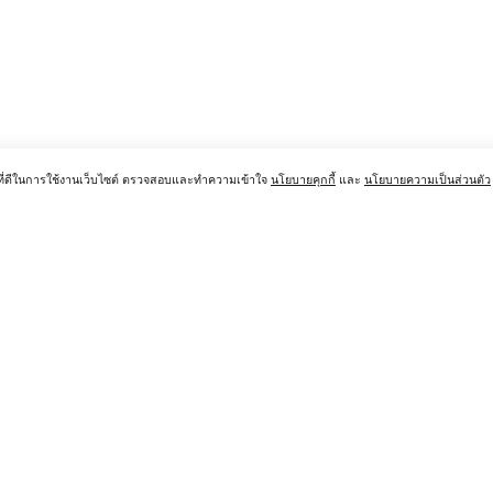
์ที่ดีในการใช้งานเว็บไซต์ ตรวจสอบและทำความเข้าใจ
นโยบายคุกกี้
และ
นโยบายความเป็นส่วนตัว
ฝ่ายสนับสนุน
ศูนย์ดูแ