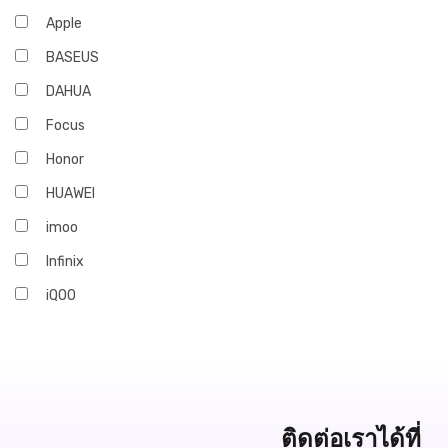
Apple
BASEUS
DAHUA
Focus
Honor
HUAWEI
imoo
Infinix
iQOO
JBL
Marshall
OPPO
realme
ติดต่อเราได้ที่