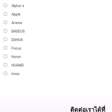
Alpha-x
Apple
Araree
BASEUS
DAHUA
Focus
Honor
HUAWEI
imoo
Infinix
iQOO
JBL
Marshall
ติดต่อเราได้ที่