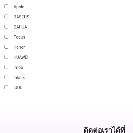
Apple
BASEUS
DAHUA
Focus
Honor
HUAWEI
imoo
Infinix
iQOO
JBL
Marshall
OPPO
realme
ติดต่อเราได้ที่