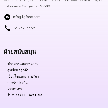
141/35 อาคารสกุลไทยสุรวงศ์ทาวเวอร์ ชั้น 17 ถนนสุรวงศ์ แขวงสุริย
วงศ์ เขตบางรัก กรุงเทพฯ 10500
info@tgfone.com
02-237-5559
ฝ่ายสนับสนุน
Free Delivery
ข่าวสารและบทความ
฿10,999.-
ศูนย์ดูแลลูกค้า
เงื่อนไขและการบริการ
สถานะสินค้า:
มีสินค้า
การรับประกัน
รีวิวสินค้า
ใบรับรอง TG Take Care
QUICK VIEW