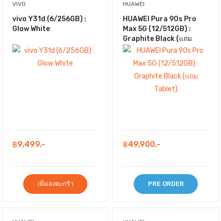
VIVO
HUAWEI
vivo Y31d (6/256GB) :
HUAWEI Pura 90s Pro
Glow White
Max 5G (12/512GB) :
Graphite Black (แถม
Tablet)
฿9,499.-
฿49,900.-
เพิ่มลงตะกร้า
PRE ORDER