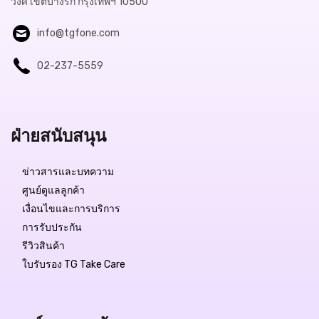
วงศ์ เขตบางรัก กรุงเทพฯ 10500
info@tgfone.com
02-237-5559
Free Delivery
ฝ่ายสนับสนุน
฿49,990.-
ข่าวสารและบทความ
ศูนย์ดูแลลูกค้า
สถานะสินค้า:
สินค้าหมด
เงื่อนไขและการบริการ
การรับประกัน
รีวิวสินค้า
ใบรับรอง TG Take Care
QUICK VIEW